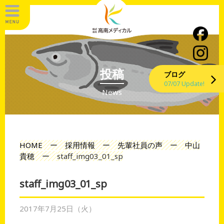
投稿
ブログ
07/07 Update!
News
HOME
ー
採用情報
ー
先輩社員の声
ー
中山
貴穂
ー
staff_img03_01_sp
staff_img03_01_sp
2017年7月25日（火）