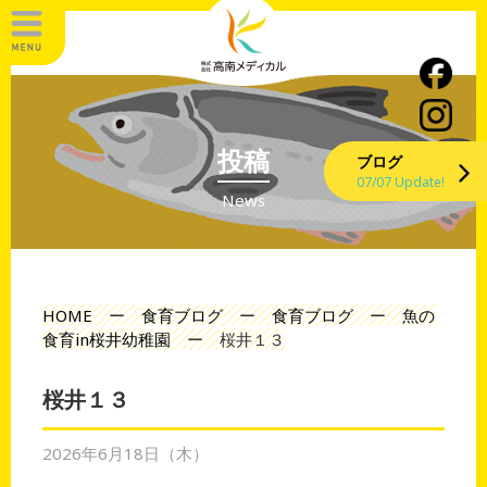
投稿
ブログ
07/07 Update!
News
HOME
ー
食育ブログ
ー
食育ブログ
ー
魚の
食育in桜井幼稚園
ー
桜井１３
桜井１３
2026年6月18日（木）