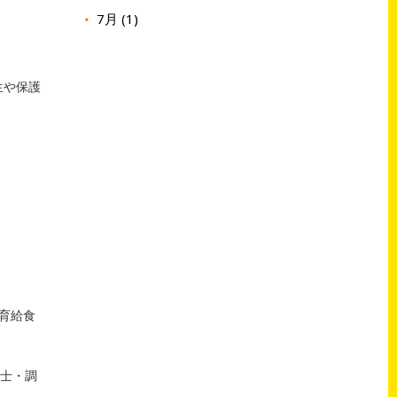
7月 (1)
生や保護
育給食
養士・調