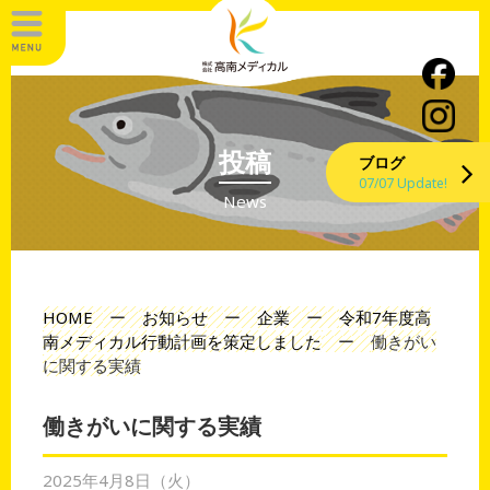
投稿
ブログ
07/07 Update!
News
HOME
ー
お知らせ
ー
企業
ー
令和7年度高
南メディカル行動計画を策定しました
ー
働きがい
に関する実績
働きがいに関する実績
2025年4月8日（火）