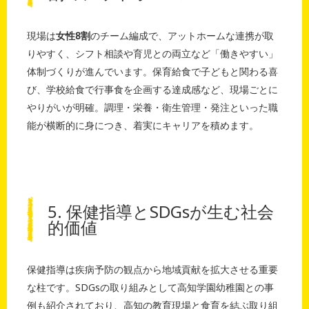
現場は
女性8割
のチーム編成で、アットホームな連携が取
りやすく、シフト相談や育児との両立など「働きやすい」
体制づくりが進んでいます。保育給食で子どもと関わる喜
び、学校給食で行事食を企画する達成感など、現場ごとに
やりがいが明確。調理・栄養・衛生管理・発注といった職
能が横断的に身につき、着実にキャリアを積めます。
5. 保健指導とSDGsが生む社会
的価値
保健指導は疾病予防の観点から地域貢献を拡大させる重要
な柱です。SDGsの取り組みとして高知学園幼稚園との事
例も紹介されており、高知の教育現場と食育を結ぶ取り組